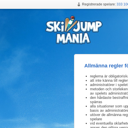
Registrerade spelare:
333 10
Gratis backhopparspel online
Allmänna regler f
reglerna är obligatorisk
att inte känna till regl
administratörer i spelet
metoden och storleken 
av spelets administratö
den hårdaste bestraff
spärras
alla situationer som u
basis av administratör
utöver de allmänna regl
spelare
vid eventuella oklarhet
anses den giltiga vers