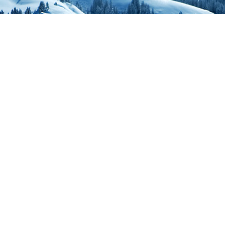
att fuska på något sät
avsikt att spela spelet
Att missbruka möjlighet
Att prata om politik elle
Att posta någon form a
Att använda Caps Lock
Att spamma i chattru