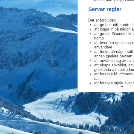
Server regler
Det är förbjudet:
att ge bort ditt konto t
att logga in på någon a
att ge ditt lösenord ti
konto
att överföra spelpengar
användare
att fuska på något sätt
annan spelare oavsett 
att använda sig av fel 
att skapa söksidor, anv
godkända av spelledar
att försöka få informat
sätt
att försöka stjäla elle
att annonsera eller på
med support@skijump
att skicka spam via ma
att skriva hotfulla, kr
att förolämpa, hota elle
att publicera meddeland
att uppmuntra andra anv
att använda ett vulgär
att använda texter, bil
att använda texter, bil
att göra reklam för an