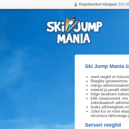
Registreeritud mängijad:
333 1
Tasuta online suusahüppemäng
Ski Jump Mania ül
need reeglid on kohust
Reeglite ignoreerimine
mängu administraatorit
meetod ja penalti efekt
kõige tavalisem karist
kõik situatsioonid, mis
individuaalselt administ
lisaks põhireeglitele o
Juhul kui on mõni ebas
otsustava tähtsusega j
Serveri reeglid