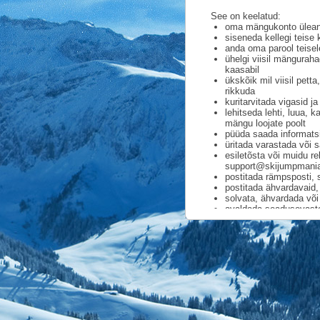
See on keelatud:
oma mängukonto üleand
siseneda kellegi teise 
anda oma parool teisel
ühelgi viisil mängura
kaasabil
ükskõik mil viisil pett
rikkuda
kuritarvitada vigasid j
lehitseda lehti, luua, 
mängu loojate poolt
püüda saada informatsio
üritada varastada või
esiletõsta või muidu r
support@skijumpmania
postitada rämpsposti, 
postitada ähvardavaid,
solvata, ähvardada või 
avaldada seadusevastas
julgustada teisi kasut
kasutada ebaviisakat 
sisestamaks teksti, pil
sisestamaks teksti, pi
reklaamida teisi veebil
petta mistahes viisil 
meeskonnakaaslase le
Kuritarvitama valikut, 
rääkima poliitikast või 
postitada igasugust re