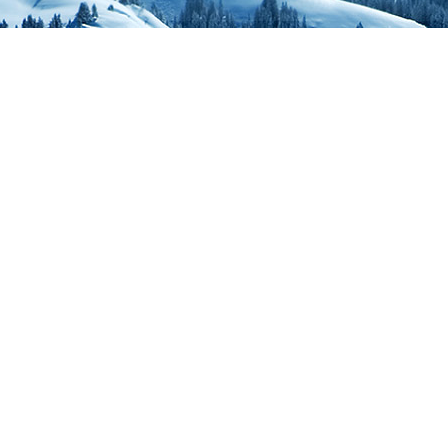
kasutama Caps Locki j
spämmima jututoas