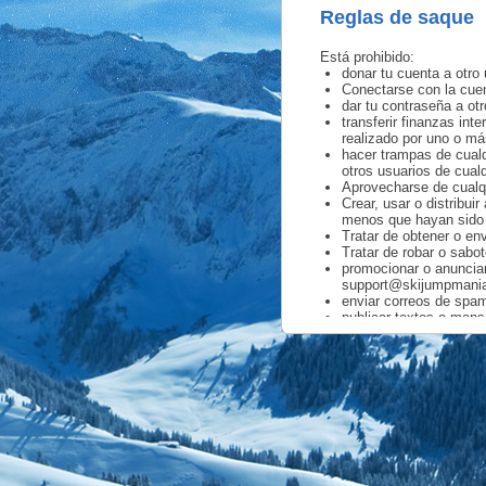
Reglas de saque
Está prohibido:
donar tu cuenta a otro 
Conectarse con la cuent
dar tu contraseña a otr
transferir finanzas int
realizado por uno o má
hacer trampas de cualq
otros usuarios de cual
Aprovecharse de cualqui
Crear, usar o distribui
menos que hayan sido 
Tratar de obtener o en
Tratar de robar o sabo
promocionar o anunciar
support@skijumpmani
enviar correos de spam
publicar textos o mens
insultar, amenazar o di
publicar mensajes en l
anima a otros usuarios
usar un nombre de usua
poner textos, imágenes 
para poner textos, fot
promocionar otras webs
hacer trampas de cualq
al juego creando una 
abusar de la opción de