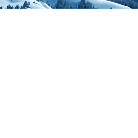
hablar de política o rel
publicar cualquier tipo
usar MAYÚSCULAS en 
hacer spam en el chat