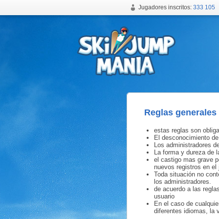
Jugadores inscritos:
333 105
Juego online de saltos de esquí gratuito
Reglas generales
estas reglas son obliga
El desconocimiento de
Los administradores del
La forma y dureza de la
el castigo mas grave po
nuevos registros en el
Toda situación no cont
los administradores.
de acuerdo a las regla
usuario
En el caso de cualquie
diferentes idiomas, la 