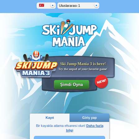
Uluslararası 1
Ski Jump Mania 3 is here!
Try the sequel of your favorite game!
Kayıt
Giriş yap
Bir kayakla atlama efsanesi olun!
Daha fazla
bilgi