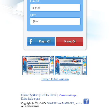
E-mail:
Şifre:
Kayıt Ol
Kayıt Ol
Switch to full version
Hizmet Şartları |
Gizlilik ilkesi
|
|
Cookies settings
Daha fazla oyun
Copyright © 2011-2015-
POWERPLAY MANAGER, s.r.o.
-
All rights reserved