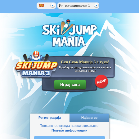
Интернационален 1
Ски Скок Манија 3 е тука!
Пробај го продолжението на твојата
омилена игра!
Регистрација
Најави се
Постанете легенда на ски скокањето!
Повеќе информации