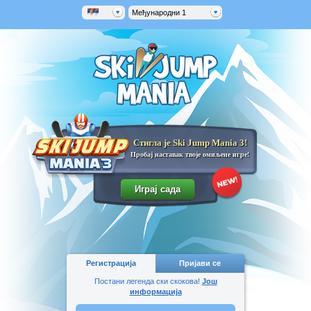
Међународни 1
Стигла је Ski Jump Mania 3!
Пробај наставак твоје омиљене игре!
Регистрација
Пријави се
Постани легенда ски скокова!
Још
информација