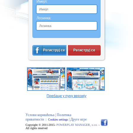
Имејл:
Лозинка:
Региструј се
Региструј се
Пребаци у пуну верзију
Услови коришћења |
Политика
приватности
| Друге игре
|
Cookies settings
Copyright © 2011-2015-
POWERPLAY MANAGER, s.r.o.
-
All rights reserved