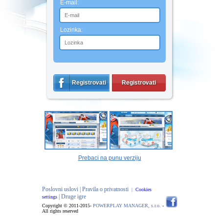
E-mail:
Lozinka:
Registrovati
Registrovati
Prebaci na punu verziju
Poslovni uslovi |
Pravila o privatnosti
|
Cookies
| Druge igre
settings
Copyright © 2011-2015-
POWERPLAY MANAGER, s.r.o.
-
All rights reserved