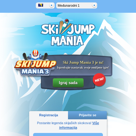
Međunarodni 1
Ski Jump Mania 3 je tu!
Isprobajte nastavak svoje omiljene igre!
Registracija
Prijavite se
Postanite legenda skijaških skokova!
Više
informacija