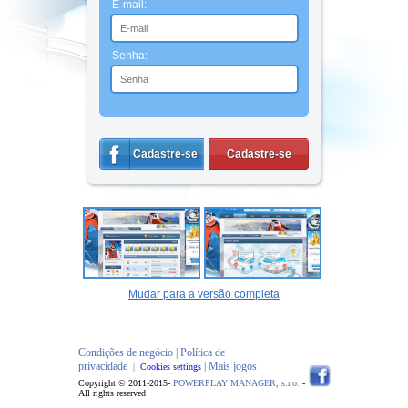
E-mail:
Senha:
Cadastre-se
Cadastre-se
Mudar para a versão completa
Condições de negócio |
Política de
privacidade
| Mais jogos
|
Cookies settings
Copyright © 2011-2015-
POWERPLAY MANAGER, s.r.o.
-
All rights reserved