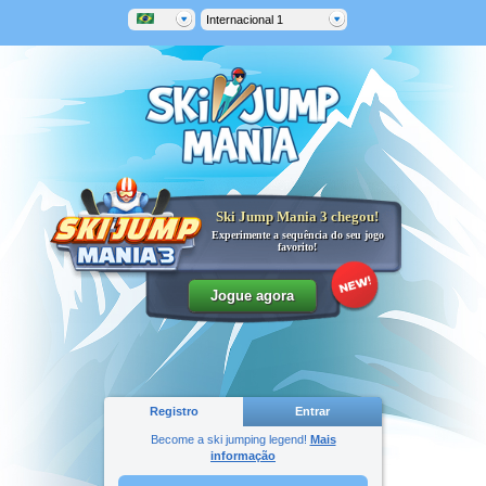
Internacional 1
Ski Jump Mania 3 chegou!
Experimente a sequência do seu jogo
favorito!
Registro
Entrar
Become a ski jumping legend!
Mais
informação