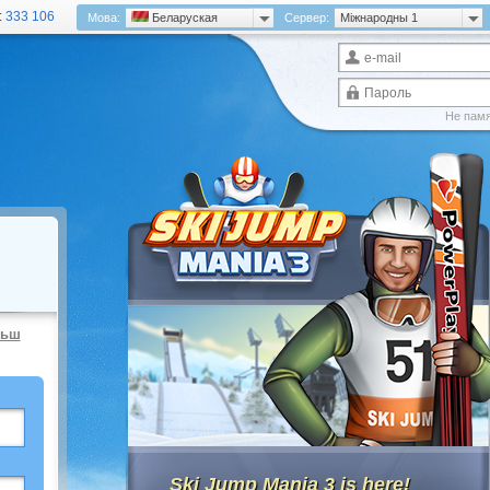
:
333 106
Мова:
Беларуская
Сервер:
Міжнародны 1
Не пам
льш
Ski Jump Mania 3 is here!