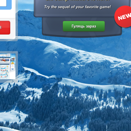
Try the sequel of your favorite game!
я