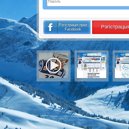
Рэгістрація праз
Рэгістрацы
Facebook