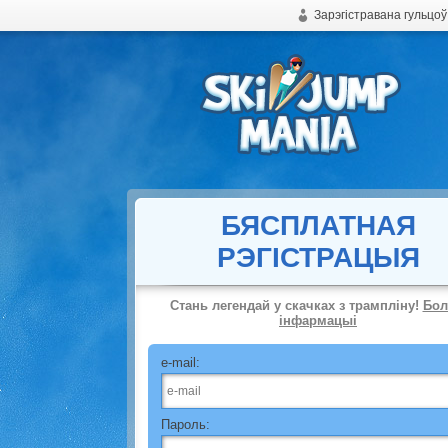
Зарэгістравана гульцоў
Free online ski jumping game
БЯСПЛАТНАЯ
РЭГІСТРАЦЫЯ
Стань легендай у скачках з трампліну!
Бо
інфармацыі
e-mail:
Пароль: