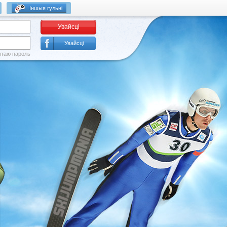
Іншыя гульні
Увайсці
Увайсці
ятаю пароль