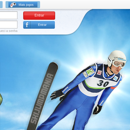
Mais jogos
Entrar
Entrar
ueci a senha