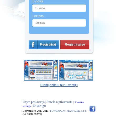
E-pošta:
Lozinka:
Registriraj
Registriraj se
se
Promijenite u punu verziju
Uvjeti poslovanja |
Pravila o privatnosti
|
Cookies
| Ostale igre
settings
Copyright © 2011-2015-
POWERPLAY MANAGER, s.r.o.
-
All rights reserved