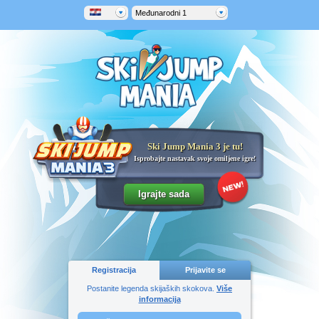
Međunarodni 1
Ski Jump Mania 3 je tu!
Isprobajte nastavak svoje omiljene igre!
Registracija
Prijavite se
Postanite legenda skijaških skokova.
Više
informacija