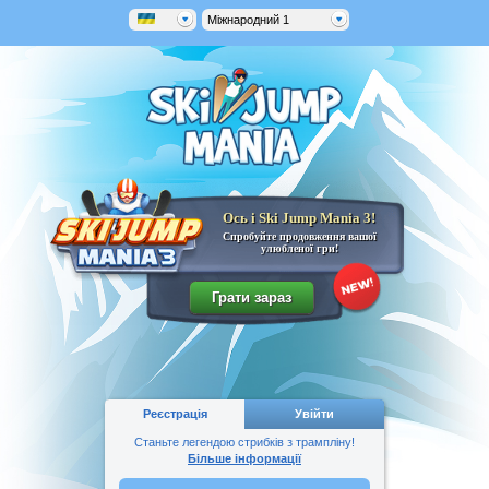
Міжнародний 1
Ось і Ski Jump Mania 3!
Спробуйте продовження вашої
улюбленої гри!
Реєстрація
Увійти
Станьте легендою стрибків з трампліну!
Більше інформації