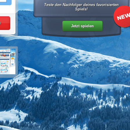
Teste den Nachfolger deines favorisierten
Spiels!
n