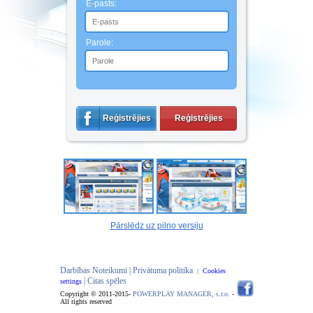
E-pasts:
Parole:
Reģistrējies
Reģistrējies
Pārslēdz uz pilno versiju
Darbības Noteikumi |
Privātuma politika
|
Cookies
| Citas spēles
settings
Copyright © 2011-2015-
POWERPLAY MANAGER, s.r.o.
-
All rights reserved