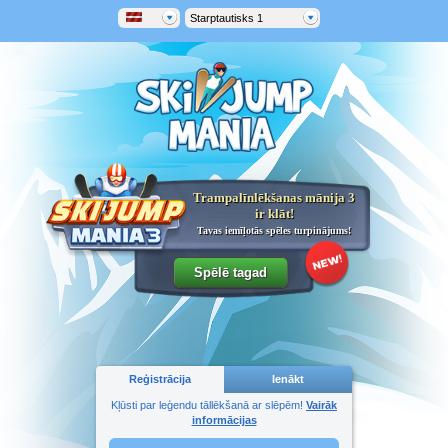
Starptautisks 1
Trampalīnlēkšanas mānija 3
ir klāt!
Tavas iemīļotās spēles turpinājums!
Reģistrācija
Ienākt
Kļūsti par leģendu tāllēkšanā ar slēpēm!
Vairāk
informācijas