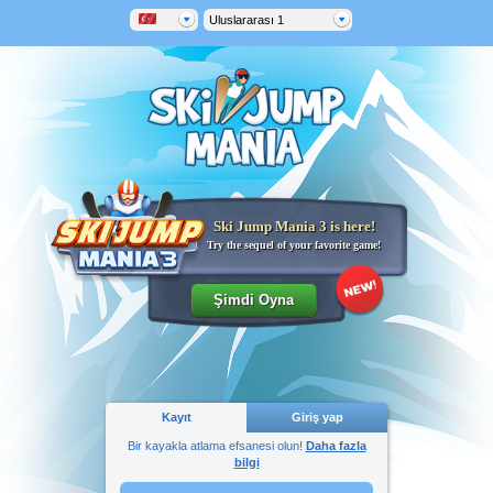
Uluslararası 1
Ski Jump Mania 3 is here!
Try the sequel of your favorite game!
Kayıt
Giriş yap
Bir kayakla atlama efsanesi olun!
Daha fazla
bilgi