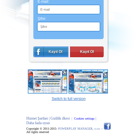
E-mail:
Şifre:
Kayıt Ol
Kayıt Ol
Switch to full version
Hizmet Şartları |
Gizlilik ilkesi
|
|
Cookies settings
Daha fazla oyun
Copyright © 2011-2015-
POWERPLAY MANAGER, s.r.o.
-
All rights reserved