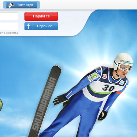
Уште игри
Најави се
Најави се
ена лозинка