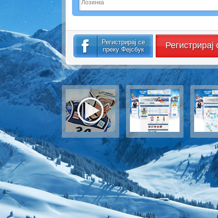
Регистрирај се
Регистрирај 
преку Фејсбук