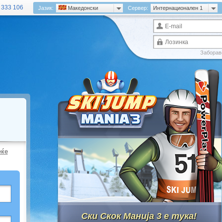
:
333 106
Јазик:
Mакедонски
Сервер:
Интернационален 1
Заборав
еќе
Ски Скок Манија 3 е тука!