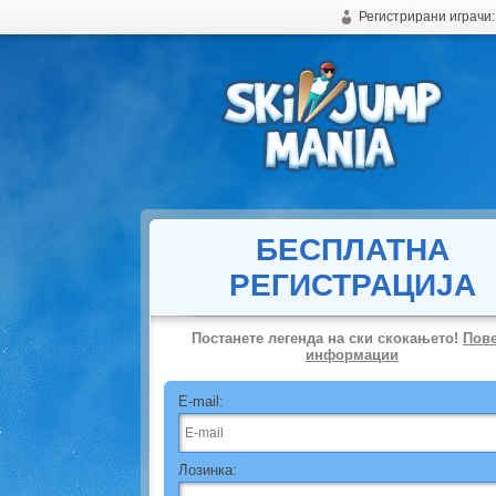
Регистрирани играчи
Бесплатна мрежна ски скокови игра
БЕСПЛАТНА
РЕГИСТРАЦИЈА
Постанете легенда на ски скокањето!
Пов
информации
E-mail:
Лозинка: