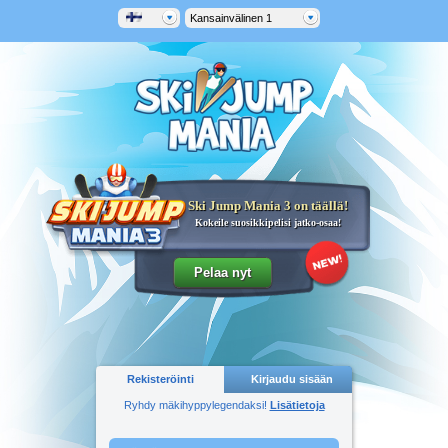
Kansainvälinen 1
Ski Jump Mania 3 on täällä!
Kokeile suosikkipelisi jatko-osaa!
Rekisteröinti
Kirjaudu sisään
Ryhdy mäkihyppylegendaksi!
Lisätietoja