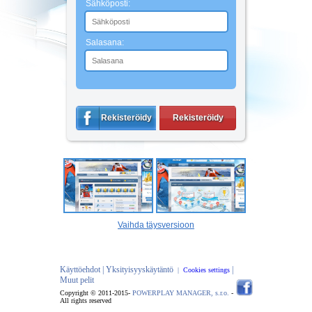
Sähköposti:
Salasana:
Rekisteröidy
Rekisteröidy
Vaihda täysversioon
Käyttöehdot |
Yksityisyyskäytäntö
|
|
Cookies settings
Muut pelit
Copyright © 2011-2015-
POWERPLAY MANAGER, s.r.o.
-
All rights reserved