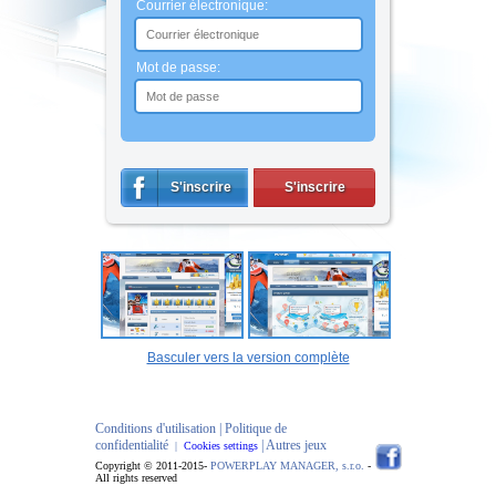
Courrier électronique:
Mot de passe:
S'inscrire
S'inscrire
Basculer vers la version complète
Conditions d'utilisation |
Politique de
confidentialité
| Autres jeux
|
Cookies settings
Copyright © 2011-2015-
POWERPLAY MANAGER, s.r.o.
-
All rights reserved