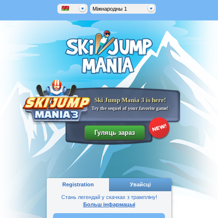
Міжнародны 1
Ski Jump Mania 3 is here!
Try the sequel of your favorite game!
Registration
Увайсці
Стань легендай у скачках з трампліну!
Больш інфармацыі