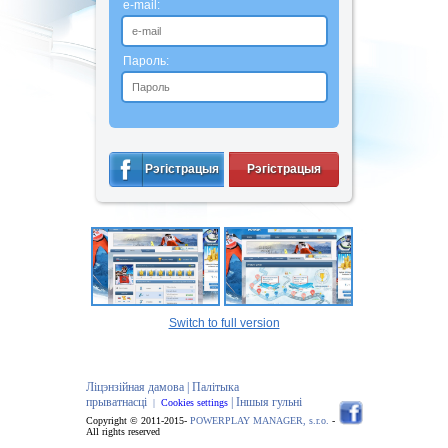
e-mail:
Пароль:
Рэгістрацыя
Рэгістрацыя
Switch to full version
Ліцэнзійная дамова |
Палітыка
прыватнасці
| Іншыя гульні
|
Cookies settings
Copyright © 2011-2015-
POWERPLAY MANAGER, s.r.o.
-
All rights reserved