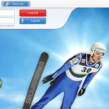
Flere spil
Log ind
Log ind
emt kodeord