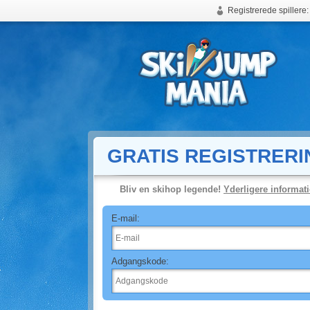
Registrerede spillere
Gratis online skihop spil
GRATIS REGISTRERI
Bliv en skihop legende!
Yderligere informat
E-mail:
Adgangskode: