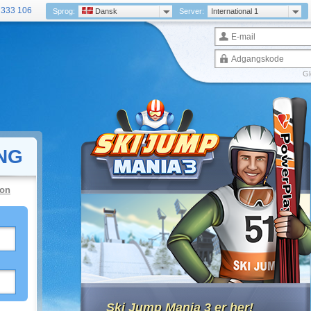
:
333 106
Sprog:
Dansk
Server:
International 1
Gl
NG
ion
Ski Jump Mania 3 er her!