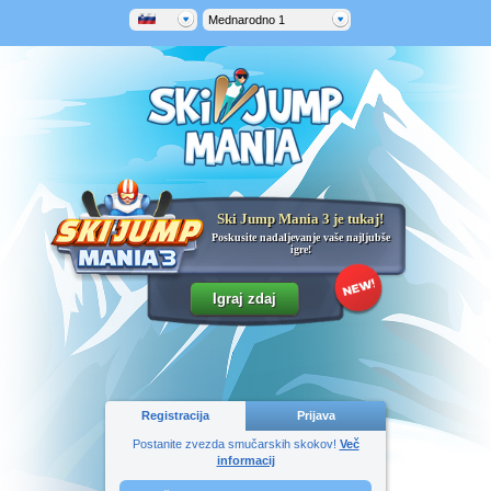
Mednarodno 1
Ski Jump Mania 3 je tukaj!
Poskusite nadaljevanje vaše najljubše
igre!
Registracija
Prijava
Postanite zvezda smučarskih skokov!
Več
informacij