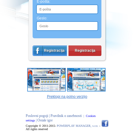
E-pošta:
Geslo:
Registracija
Registracija
Preklopi na polno verzijo
Poslovni pogoji |
Pravilnik o zasebnosti
|
Cookies
| Ostale igre
settings
Copyright © 2011-2015-
POWERPLAY MANAGER, s.r.o.
-
All rights reserved