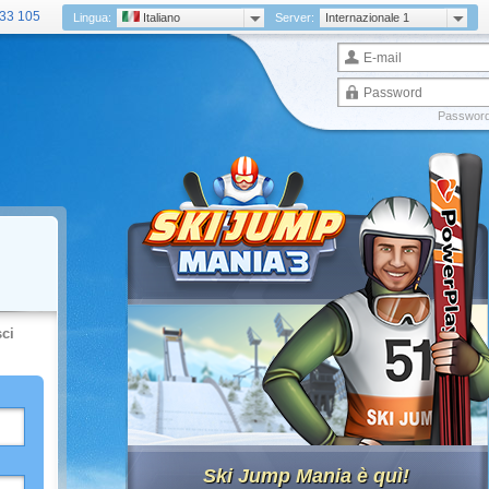
33 105
Lingua:
Italiano
Server:
Internazionale 1
Password
sci
Ski Jump Mania è quì!