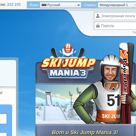
оки:
333 105
Язык:
Русский
Сервер:
Международный 1
За
а!
Вот и Ski Jump Mania 3!