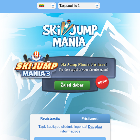
Tarptautinis 1
Ski Jump Mania 3 is here!
Try the sequel of your favorite game!
Registracija
Prisijungti
Tapk šuolių su slidėmis legenda!
Daugiau
informacijos