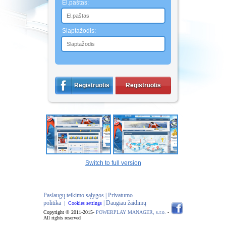
El.paštas:
Slaptažodis:
Registruotis
Registruotis
Switch to full version
Paslaugų teikimo sąlygos |
Privatumo
politika
| Daugiau žaidimų
|
Cookies settings
Copyright © 2011-2015-
POWERPLAY MANAGER, s.r.o.
-
All rights reserved