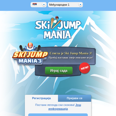
Међународни 1
Стигла је Ski Jump Mania 3!
Пробај наставак твоје омиљене игре!
Регистрација
Пријави се
Постани легенда ски скокова!
Још
информација