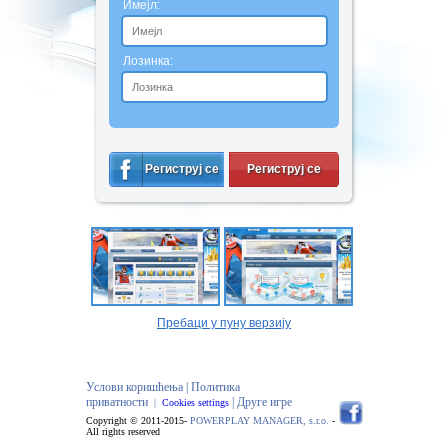
Имејл:
Лозинка:
Региструј се
Региструј се
Пребаци у пуну верзију
Услови коришћења |
Политика
приватности
| Друге игре
|
Cookies settings
Copyright © 2011-2015-
POWERPLAY MANAGER, s.r.o.
-
All rights reserved