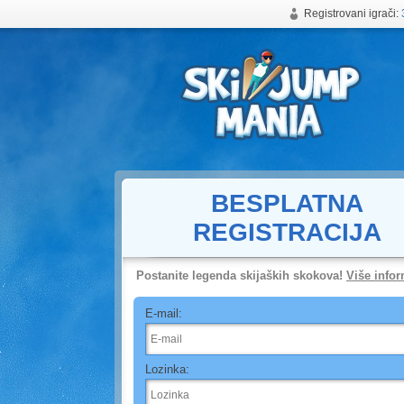
Registrovani igrači:
Besplatna onlajn igra skijaških skokova
BESPLATNA
REGISTRACIJA
Postanite legenda skijaških skokova!
Više infor
E-mail:
Lozinka: