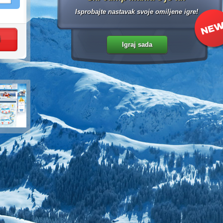
Isprobajte nastavak svoje omiljene igre!
i