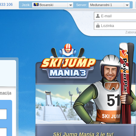
333 106
Jezik:
Bosanski
Server:
Međunarodni 1
Zaborav
macija
Ski Jump Mania 3 je tu!