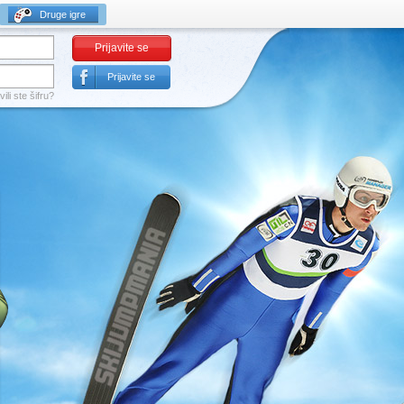
Druge igre
Prijavite se
Prijavite se
ili ste šifru?