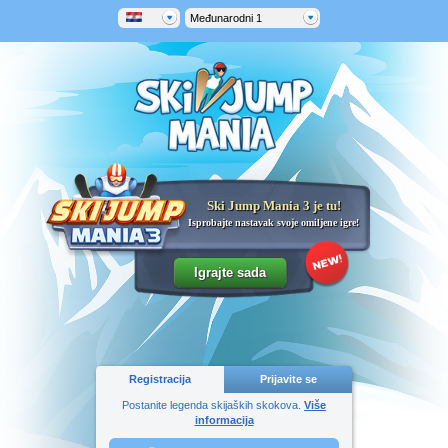
Međunarodni 1
Ski Jump Mania 3 je tu!
Isprobajte nastavak svoje omiljene igre!
Registracija
Prijavite se
Postanite legenda skijaških skokova.
Više
informacija