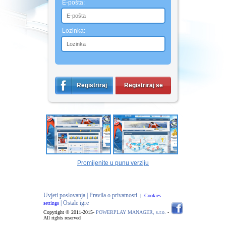
E-pošta:
Lozinka:
Registriraj
Registriraj se
se
Promijenite u punu verziju
Uvjeti poslovanja |
Pravila o privatnosti
|
Cookies
| Ostale igre
settings
Copyright © 2011-2015-
POWERPLAY MANAGER, s.r.o.
-
All rights reserved