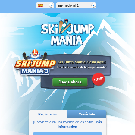
Internacional 1
Ski Jump Mania 3 esta aqui!
Prueba la secuela de tu juego favorito!
Registracion
Conéctate
¡Conviértete en una leyenda de los saltos!
Más
información