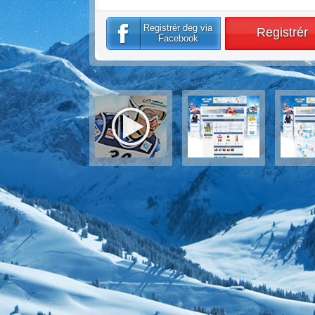
Registrér deg via
Registrér
Facebook