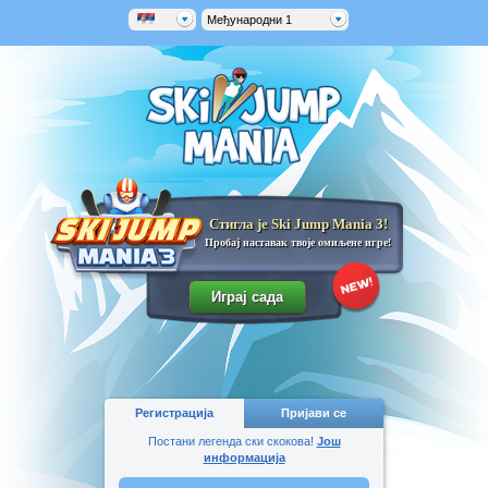
Међународни 1
Стигла је Ski Jump Mania 3!
Пробај наставак твоје омиљене игре!
Регистрација
Пријави се
Постани легенда ски скокова!
Још
информација