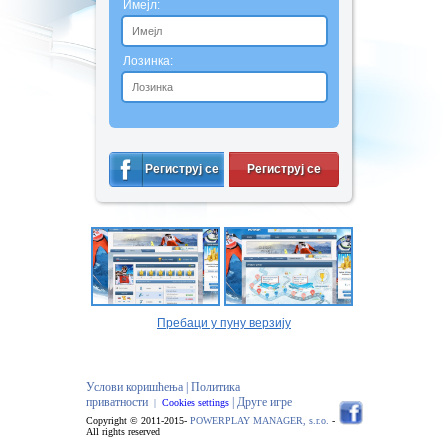
Имејл:
Лозинка:
Региструј се
Региструј се
Пребаци у пуну верзију
Услови коришћења |
Политика
приватности
| Друге игре
|
Cookies settings
Copyright © 2011-2015-
POWERPLAY MANAGER, s.r.o.
-
All rights reserved