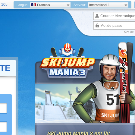
 105
Langue:
Français
Serveur:
International 1
Mot de 
ITE
Ski Jump Mania 3 est là!