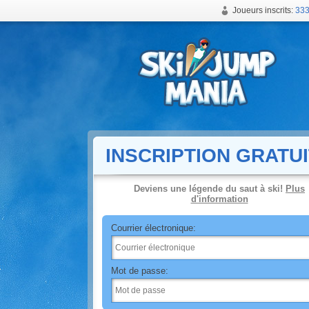
Joueurs inscrits:
333
Jeu de saut à ski en ligne gratuit
INSCRIPTION GRATU
Deviens une légende du saut à ski!
Plus
d'information
Courrier électronique:
Mot de passe: